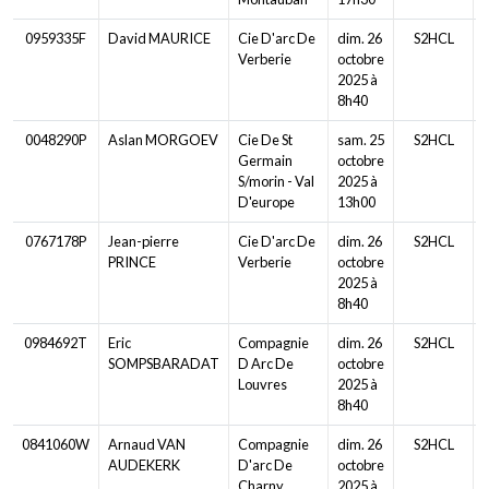
0959335F
David MAURICE
Cie D'arc De
dim. 26
S2HCL
Verberie
octobre
2025 à
8h40
0048290P
Aslan MORGOEV
Cie De St
sam. 25
S2HCL
Germain
octobre
S/morin - Val
2025 à
D'europe
13h00
0767178P
Jean-pierre
Cie D'arc De
dim. 26
S2HCL
PRINCE
Verberie
octobre
2025 à
8h40
0984692T
Eric
Compagnie
dim. 26
S2HCL
SOMPSBARADAT
D Arc De
octobre
Louvres
2025 à
8h40
0841060W
Arnaud VAN
Compagnie
dim. 26
S2HCL
AUDEKERK
D'arc De
octobre
Charny
2025 à