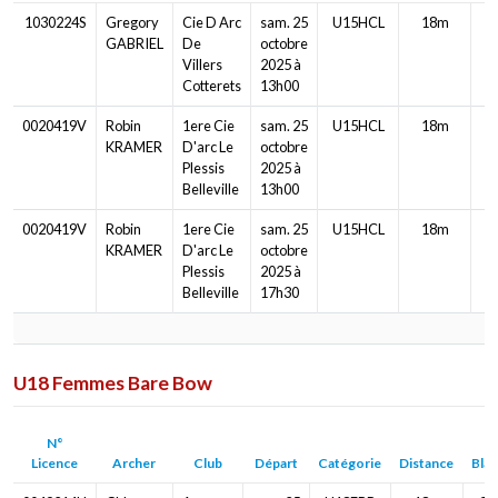
1030224S
Gregory
Cie D Arc
sam. 25
U15HCL
18m
Ø
GABRIEL
De
octobre
Villers
2025 à
Cotterets
13h00
0020419V
Robin
1ere Cie
sam. 25
U15HCL
18m
Ø
KRAMER
D'arc Le
octobre
Plessis
2025 à
Belleville
13h00
0020419V
Robin
1ere Cie
sam. 25
U15HCL
18m
Ø
KRAMER
D'arc Le
octobre
Plessis
2025 à
Belleville
17h30
U18 Femmes Bare Bow
N°
Licence
Archer
Club
Départ
Catégorie
Distance
Bla