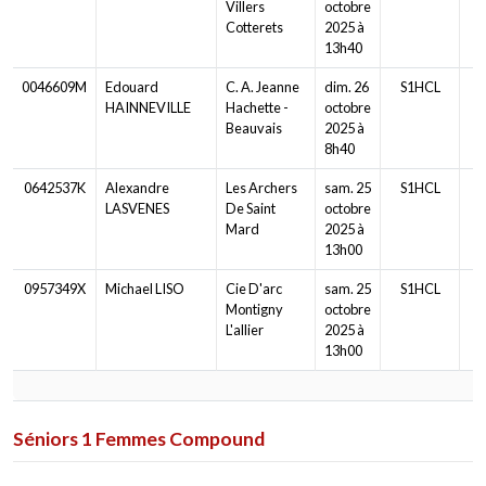
Villers
octobre
Cotterets
2025 à
13h40
0046609M
Edouard
C. A. Jeanne
dim. 26
S1HCL
HAINNEVILLE
Hachette -
octobre
Beauvais
2025 à
8h40
0642537K
Alexandre
Les Archers
sam. 25
S1HCL
LASVENES
De Saint
octobre
Mard
2025 à
13h00
0957349X
Michael LISO
Cie D'arc
sam. 25
S1HCL
Montigny
octobre
L'allier
2025 à
13h00
Séniors 1 Femmes Compound