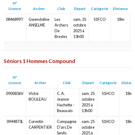
N°
Licence
Archer
Club
Départ
Catégorie
Distance
B
0846899T
Gwendoline
Les
sam. 25
S1FCO
18m
ANSELME
Archers
octobre
De
2025 à
Bresles
13h00
Séniors 1 Hommes Compound
N°
Licence
Archer
Club
Départ
Catégorie
Distanc
0900836V
Victor
C. A.
sam. 25
S1HCO
18m
BOULEAU
Jeanne
octobre
Hachette -
2025 à
Beauvais
13h00
0944873L
Corentin
Compagnie
sam. 25
S1HCO
18m
CARPENTIER
D'arc De
octobre
Senlis
2025 à