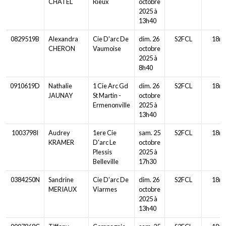
CHATEL
Rieux
octobre
2025 à
13h40
0829519B
Alexandra
Cie D'arc De
dim. 26
S2FCL
18m
CHERON
Vaumoise
octobre
2025 à
8h40
0910619D
Nathalie
1 Cie Arc Gd
dim. 26
S2FCL
18m
JAUNAY
St Martin -
octobre
Ermenonville
2025 à
13h40
1003798I
Audrey
1ere Cie
sam. 25
S2FCL
18m
KRAMER
D'arc Le
octobre
Plessis
2025 à
Belleville
17h30
0384250N
Sandrine
Cie D'arc De
dim. 26
S2FCL
18m
MERIAUX
Viarmes
octobre
2025 à
13h40