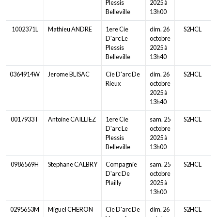
Plessis
2025 à
Belleville
13h00
1002371L
Mathieu ANDRE
1ere Cie
dim. 26
S2HCL
D'arc Le
octobre
Plessis
2025 à
Belleville
13h40
0364914W
Jerome BLISAC
Cie D'arc De
dim. 26
S2HCL
Rieux
octobre
2025 à
13h40
0017933T
Antoine CAILLIEZ
1ere Cie
sam. 25
S2HCL
D'arc Le
octobre
Plessis
2025 à
Belleville
13h00
0986569H
Stephane CALBRY
Compagnie
sam. 25
S2HCL
D'arc De
octobre
Plailly
2025 à
13h00
0295653M
Miguel CHERON
Cie D'arc De
dim. 26
S2HCL