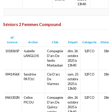
13h40
Séniors 2 Femmes Compound
N°
Licence
Archer
Club
Départ
Catégorie
Distanc
1018365P
Isabelle
Compagnie
dim. 26
S2FCO
18m
LANGLOIS
D'arc De
octobre
Senlis
2025 à
Montauban
13h40
0941456X
Sandrine
Cie D'arc
sam. 25
S2FCO
18m
PATOU
De
octobre
Viarmes
2025 à
13h00
0465302N
Celine
Compagnie
dim. 26
S2FCO
18m
PICOU
D'arc De
octobre
Quincy-
2025 à
voisins
13h40