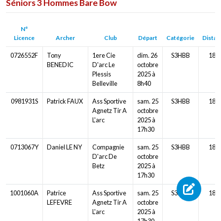
Séniors 3 Hommes Bare Bow
N°
Licence
Archer
Club
Départ
Catégorie
Distan
0726552F
Tony
1ere Cie
dim. 26
S3HBB
18m
BENEDIC
D'arc Le
octobre
Plessis
2025 à
Belleville
8h40
0981931S
Patrick FAUX
Ass Sportive
sam. 25
S3HBB
18m
Agnetz Tir A
octobre
L'arc
2025 à
17h30
0713067Y
Daniel LE NY
Compagnie
sam. 25
S3HBB
18m
D'arc De
octobre
Betz
2025 à
17h30
1001060A
Patrice
Ass Sportive
sam. 25
S3HBB
18m
LEFEVRE
Agnetz Tir A
octobre
L'arc
2025 à