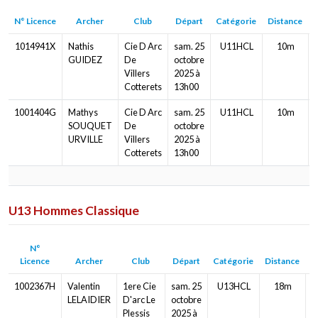
N° Licence
Archer
Club
Départ
Catégorie
Distance
1014941X
Nathis
Cie D Arc
sam. 25
U11HCL
10m
GUIDEZ
De
octobre
Villers
2025 à
Cotterets
13h00
1001404G
Mathys
Cie D Arc
sam. 25
U11HCL
10m
SOUQUET
De
octobre
URVILLE
Villers
2025 à
Cotterets
13h00
U13 Hommes Classique
N°
Licence
Archer
Club
Départ
Catégorie
Distance
B
1002367H
Valentin
1ere Cie
sam. 25
U13HCL
18m
LELAIDIER
D'arc Le
octobre
Plessis
2025 à