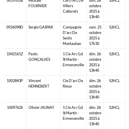
0019551B
Mickael
Cie D Arc De
dim. 26
S2HCL
FOURNIER
Villers
octobre
Cotterets
2025 à
13h40
0926098D
Sergio GASPAR
Compagnie
sam. 25
S2HCL
D'arc De
octobre
Senlis
2025 à
Montauban
17h30
1042165Z
Paolo
1 Cie Arc Gd
dim. 26
S2HCL
GONÇALVES
St Martin -
octobre
Ermenonville
2025 à
13h40
1002843P
Vincent
Cie D'arc De
dim. 26
S2HCL
HENNEBERT
Rieux
octobre
2025 à
13h40
1009762S
Olivier JAUNAY
1 Cie Arc Gd
dim. 26
S2HCL
St Martin -
octobre
Ermenonville
2025 à
13h40