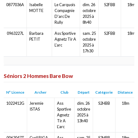
0877036A
Isabelle
Le Carquois
dim. 26
S2FBB
18m
MOTTE
Compagnie
octobre
D'arc De
2025 à
Rully
8h40
0963227L
Barbara
Ass Sportive
sam. 25
S2FBB
18m
PETIT
Agnetz Tir A
octobre
L'arc
2025 à
17h30
Séniors 2 Hommes Bare Bow
N° Licence
Archer
Club
Départ
Catégorie
Distance
1022412G
Jeremie
Ass
dim. 26
S2HBB
18m
ISTAS
Sportive
octobre
Agnetz
2025 à
Tir A
13h40
L'arc
0062047T
Cyril RIGA
Ass
sam. 25
S2HBB
18m