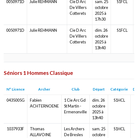
0050971D
Julie REHMANN
Cie D Arc
sam. 25
S1FCL
De Villers
octobre
Cotterets
2025 à
17h30
0050971D
Julie REHMANN
Cie D Arc
dim. 26
S1FCL
De Villers
octobre
Cotterets
2025 à
13h40
Séniors 1 Hommes Classique
N° Licence
Archer
Club
Départ
Catégorie
Di
0435005G
Fabien
1 Cie Arc Gd
dim. 26
S1HCL
ACHTERNOENE
St Martin -
octobre
Ermenonville
2025 à
13h40
1037933F
Thomas
Les Archers
sam. 25
S1HCL
ALLAVOINE
De Bresles
octobre