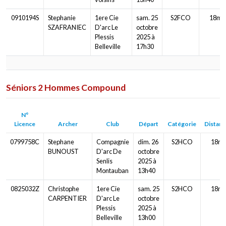
0910194S
Stephanie
1ere Cie
sam. 25
S2FCO
18m
SZAFRANIEC
D'arc Le
octobre
Plessis
2025 à
Belleville
17h30
Séniors 2 Hommes Compound
N°
Licence
Archer
Club
Départ
Catégorie
Distanc
0799758C
Stephane
Compagnie
dim. 26
S2HCO
18m
BUNOUST
D'arc De
octobre
Senlis
2025 à
Montauban
13h40
0825032Z
Christophe
1ere Cie
sam. 25
S2HCO
18m
CARPENTIER
D'arc Le
octobre
Plessis
2025 à
Belleville
13h00