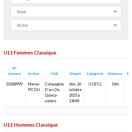
Sexe
Arme
U11 Femmes Classique
N°
Licence
Archer
Club
Départ
Catégorie
Distance
Bl
1026899V
Manon
Compagnie
dim. 26
U11FCL
10m
Ø
PICOU
D'arc De
octobre
Quincy-
2025 à
voisins
13h40
U11 Hommes Classique