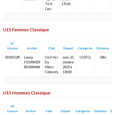
Tir A
17h30
L'arc
U15 Femmes Classique
N°
Licence
Archer
Club
Départ
Catégorie
Distance
B
0018552R
Louna
Cie D Arc
sam. 25
U15FCL
18m
FOURNIER
De
octobre
REHMANN
Villers
2025 à
Cotterets
13h00
U15 Hommes Classique
N°
Licence
Archer
Club
Départ
Catégorie
Distance
Bl