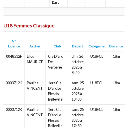
L'arc
U18 Femmes Classique
N°
Licence
Archer
Club
Départ
Catégorie
Distance
0048512F
Lilou
Cie D'arc
dim. 26
U18FCL
18m
MAURICE
De
octobre
Verberie
2025 à
8h40
0003712K
Pauline
1ere Cie
sam. 25
U18FCL
18m
VINCENT
D'arc Le
octobre
Plessis
2025 à
Belleville
13h00
0003712K
Pauline
1ere Cie
sam. 25
U18FCL
18m
VINCENT
D'arc Le
octobre
Plessis
2025 à
Belleville
17h30