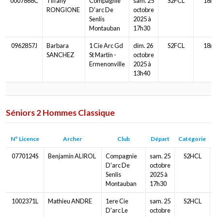
0007868C
Tiffany
Compagnie
sam. 25
S2FCL
18m
RONGIONE
D'arc De
octobre
Senlis
2025 à
Montauban
17h30
0962857J
Barbara
1 Cie Arc Gd
dim. 26
S2FCL
18m
SANCHEZ
St Martin -
octobre
Ermenonville
2025 à
13h40
Séniors 2 Hommes Classique
N° Licence
Archer
Club
Départ
Catégorie
D
0770124S
Benjamin ALIROL
Compagnie
sam. 25
S2HCL
D'arc De
octobre
Senlis
2025 à
Montauban
17h30
1002371L
Mathieu ANDRE
1ere Cie
sam. 25
S2HCL
D'arc Le
octobre