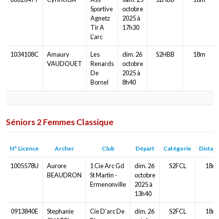
Sportive
octobre
Agnetz
2025 à
Tir A
17h30
L'arc
1034108C
Amaury
Les
dim. 26
S2HBB
18m
VAUDOUET
Renards
octobre
De
2025 à
Bornel
8h40
Séniors 2 Femmes Classique
N° Licence
Archer
Club
Départ
Catégorie
Distan
1005578U
Aurore
1 Cie Arc Gd
dim. 26
S2FCL
18m
BEAUDRON
St Martin -
octobre
Ermenonville
2025 à
13h40
0913840E
Stephanie
Cie D'arc De
dim. 26
S2FCL
18m