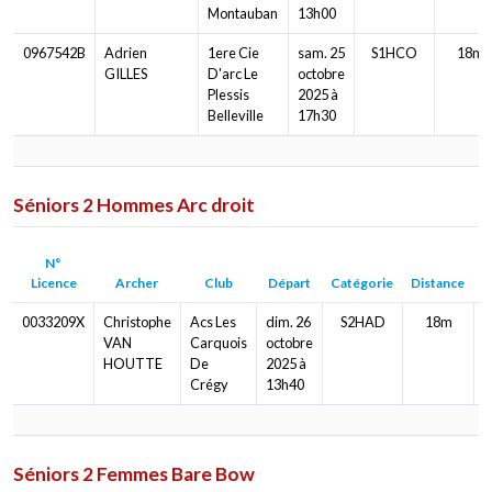
Montauban
13h00
0967542B
Adrien
1ere Cie
sam. 25
S1HCO
18m
GILLES
D'arc Le
octobre
Plessis
2025 à
Belleville
17h30
Séniors 2 Hommes Arc droit
N°
Licence
Archer
Club
Départ
Catégorie
Distance
B
0033209X
Christophe
Acs Les
dim. 26
S2HAD
18m
VAN
Carquois
octobre
HOUTTE
De
2025 à
Crégy
13h40
Séniors 2 Femmes Bare Bow