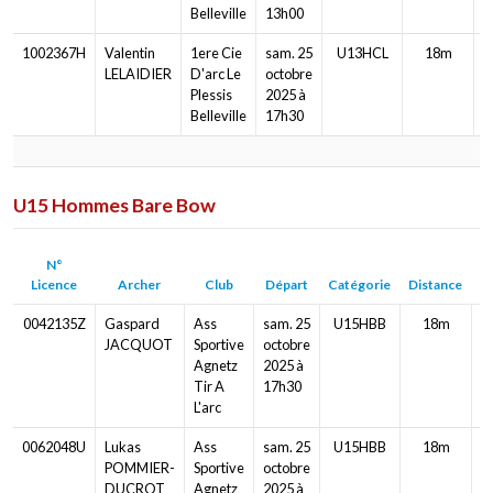
Belleville
13h00
1002367H
Valentin
1ere Cie
sam. 25
U13HCL
18m
LELAIDIER
D'arc Le
octobre
Plessis
2025 à
Belleville
17h30
U15 Hommes Bare Bow
N°
Licence
Archer
Club
Départ
Catégorie
Distance
B
0042135Z
Gaspard
Ass
sam. 25
U15HBB
18m
JACQUOT
Sportive
octobre
Agnetz
2025 à
Tir A
17h30
L'arc
0062048U
Lukas
Ass
sam. 25
U15HBB
18m
POMMIER-
Sportive
octobre
DUCROT
Agnetz
2025 à