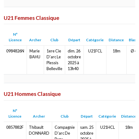
U21 Femmes Classique
N°
Licence
Archer
Club
Départ
Catégorie
Distance
Blaso
0984826N
Marie
1ere Cie
dim. 26
U21FCL
18m
Ø 40
BAHU
D'arc Le
octobre
Plessis
2025 à
Belleville
13h40
U21 Hommes Classique
N°
Licence
Archer
Club
Départ
Catégorie
Distance
0857882F
Thibault
Compagnie
sam. 25
U21HCL
18m
DONNARD
D'arc De
octobre
Bury
2025 à