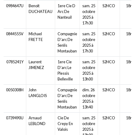
0984647U
Benoit
1ere Cie D
sam. 25
S2HCO
18m
DUCHATEAU
Arc De
octobre
Nanteuil
2025 à
17h30
0844555V
Michael
Compagnie
sam. 25
S2HCO
18m
FRETTE
D'arc De
octobre
Senlis
2025 à
Montauban
17h30
0785241Y
Laurent
1ere Cie
sam. 25
S2HCO
18m
JIMENEZ
D'arc Le
octobre
Plessis
2025 à
Belleville
13h00
0050308H
John
Compagnie
dim. 26
S2HCO
18m
LANGLOIS
D'arc De
octobre
Senlis
2025 à
Montauban
13h40
0739490U
Arnaud
Cie De
sam. 25
S2HCO
18m
LEBLOND
Crepy En
octobre
Valois
2025 à
13h00