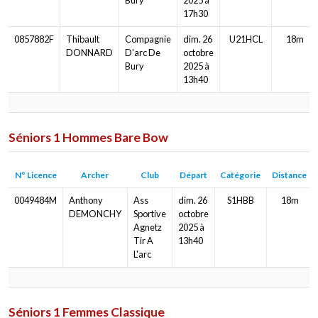
17h30
0857882F
Thibault
Compagnie
dim. 26
U21HCL
18m
DONNARD
D'arc De
octobre
Bury
2025 à
13h40
Séniors 1 Hommes Bare Bow
N° Licence
Archer
Club
Départ
Catégorie
Distance
0049484M
Anthony
Ass
dim. 26
S1HBB
18m
DEMONCHY
Sportive
octobre
Agnetz
2025 à
Tir A
13h40
L'arc
Séniors 1 Femmes Classique