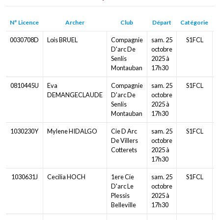
N° Licence
Archer
Club
Départ
Catégorie
D
0030708D
Lois BRUEL
Compagnie
sam. 25
S1FCL
D'arc De
octobre
Senlis
2025 à
Montauban
17h30
0810445U
Eva
Compagnie
sam. 25
S1FCL
DEMANGECLAUDE
D'arc De
octobre
Senlis
2025 à
Montauban
17h30
1030230Y
Mylene HIDALGO
Cie D Arc
sam. 25
S1FCL
De Villers
octobre
Cotterets
2025 à
17h30
1030631J
Cecilia HOCH
1ere Cie
sam. 25
S1FCL
D'arc Le
octobre
Plessis
2025 à
Belleville
17h30