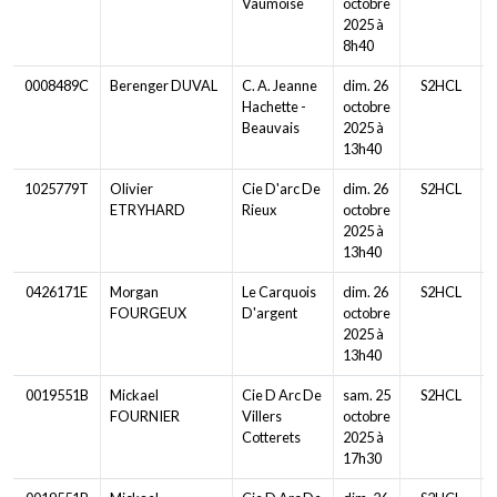
Vaumoise
octobre
2025 à
8h40
0008489C
Berenger DUVAL
C. A. Jeanne
dim. 26
S2HCL
Hachette -
octobre
Beauvais
2025 à
13h40
1025779T
Olivier
Cie D'arc De
dim. 26
S2HCL
ETRYHARD
Rieux
octobre
2025 à
13h40
0426171E
Morgan
Le Carquois
dim. 26
S2HCL
FOURGEUX
D'argent
octobre
2025 à
13h40
0019551B
Mickael
Cie D Arc De
sam. 25
S2HCL
FOURNIER
Villers
octobre
Cotterets
2025 à
17h30