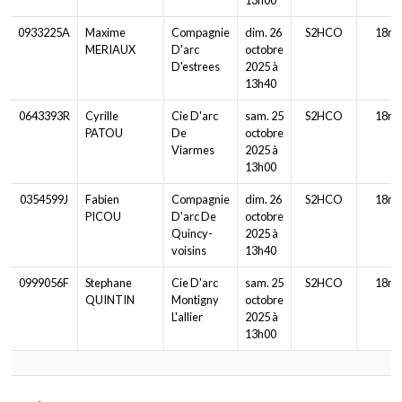
0933225A
Maxime
Compagnie
dim. 26
S2HCO
18m
MERIAUX
D'arc
octobre
D'estrees
2025 à
13h40
0643393R
Cyrille
Cie D'arc
sam. 25
S2HCO
18m
PATOU
De
octobre
Viarmes
2025 à
13h00
0354599J
Fabien
Compagnie
dim. 26
S2HCO
18m
PICOU
D'arc De
octobre
Quincy-
2025 à
voisins
13h40
0999056F
Stephane
Cie D'arc
sam. 25
S2HCO
18m
QUINTIN
Montigny
octobre
L'allier
2025 à
13h00