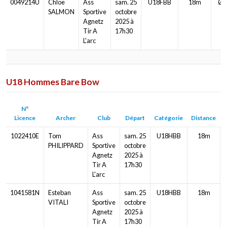
0049214U
Chloe
Ass
sam. 25
U18FBB
18m
Ø 
SALMON
Sportive
octobre
Agnetz
2025 à
Tir A
17h30
L'arc
U18 Hommes Bare Bow
N°
Licence
Archer
Club
Départ
Catégorie
Distance
1022410E
Tom
Ass
sam. 25
U18HBB
18m
PHILIPPARD
Sportive
octobre
Agnetz
2025 à
Tir A
17h30
L'arc
1041581N
Esteban
Ass
sam. 25
U18HBB
18m
VITALI
Sportive
octobre
Agnetz
2025 à
Tir A
17h30