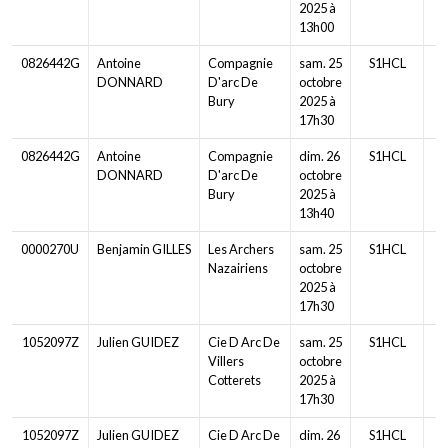
2025 à
13h00
0826442G
Antoine
Compagnie
sam. 25
S1HCL
DONNARD
D'arc De
octobre
Bury
2025 à
17h30
0826442G
Antoine
Compagnie
dim. 26
S1HCL
DONNARD
D'arc De
octobre
Bury
2025 à
13h40
0000270U
Benjamin GILLES
Les Archers
sam. 25
S1HCL
Nazairiens
octobre
2025 à
17h30
1052097Z
Julien GUIDEZ
Cie D Arc De
sam. 25
S1HCL
Villers
octobre
Cotterets
2025 à
17h30
1052097Z
Julien GUIDEZ
Cie D Arc De
dim. 26
S1HCL