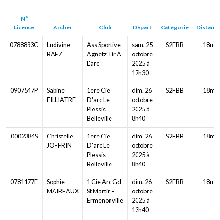
N°
Licence
Archer
Club
Départ
Catégorie
Distanc
0788833C
Ludivine
Ass Sportive
sam. 25
S2FBB
18m
BAEZ
Agnetz Tir A
octobre
L'arc
2025 à
17h30
0907547P
Sabine
1ere Cie
dim. 26
S2FBB
18m
FILLIATRE
D'arc Le
octobre
Plessis
2025 à
Belleville
8h40
0002384S
Christelle
1ere Cie
dim. 26
S2FBB
18m
JOFFRIN
D'arc Le
octobre
Plessis
2025 à
Belleville
8h40
0781177F
Sophie
1 Cie Arc Gd
dim. 26
S2FBB
18m
MAIREAUX
St Martin -
octobre
Ermenonville
2025 à
13h40