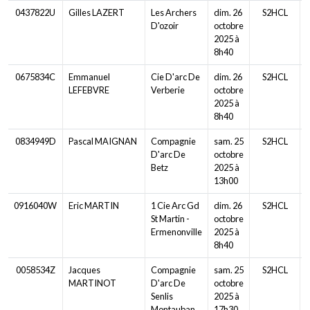
0437822U
Gilles LAZERT
Les Archers
dim. 26
S2HCL
D'ozoir
octobre
2025 à
8h40
0675834C
Emmanuel
Cie D'arc De
dim. 26
S2HCL
LEFEBVRE
Verberie
octobre
2025 à
8h40
0834949D
Pascal MAIGNAN
Compagnie
sam. 25
S2HCL
D'arc De
octobre
Betz
2025 à
13h00
0916040W
Eric MARTIN
1 Cie Arc Gd
dim. 26
S2HCL
St Martin -
octobre
Ermenonville
2025 à
8h40
0058534Z
Jacques
Compagnie
sam. 25
S2HCL
MARTINOT
D'arc De
octobre
Senlis
2025 à
Montauban
17h30