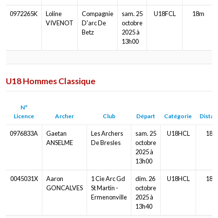
0972265K
Loline
Compagnie
sam. 25
U18FCL
18m
VIVENOT
D'arc De
octobre
Betz
2025 à
13h00
U18 Hommes Classique
N°
Licence
Archer
Club
Départ
Catégorie
Distan
0976833A
Gaetan
Les Archers
sam. 25
U18HCL
18m
ANSELME
De Bresles
octobre
2025 à
13h00
0045031X
Aaron
1 Cie Arc Gd
dim. 26
U18HCL
18m
GONCALVES
St Martin -
octobre
Ermenonville
2025 à
13h40